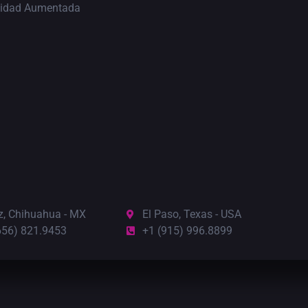
lidad Aumentada
z, Chihuahua - MX
El Paso, Texas - USA
656) 821.9453
+1 (915) 996.8899