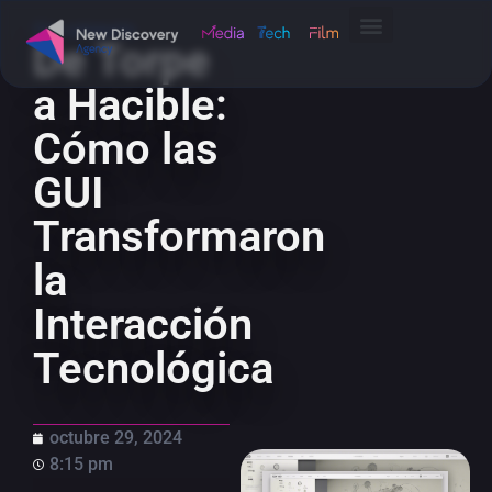
Sin categoría
De Torpe
a Hacible:
Cómo las
GUI
Transformaron
la
Interacción
Tecnológica
octubre 29, 2024
8:15 pm