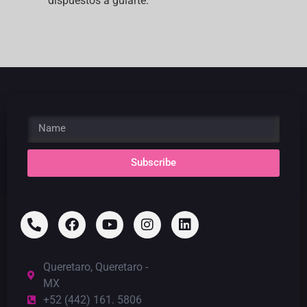
dispuestos a guiarte.
Subscribe
Queretaro, Queretaro -
MX
+52 (442) 161. 5806