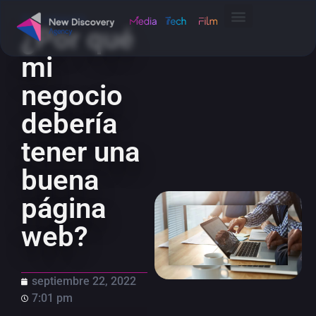
Sin categoría
¿Por qué
mi
negocio
debería
tener una
buena
página
web?
septiembre 22, 2022
7:01 pm