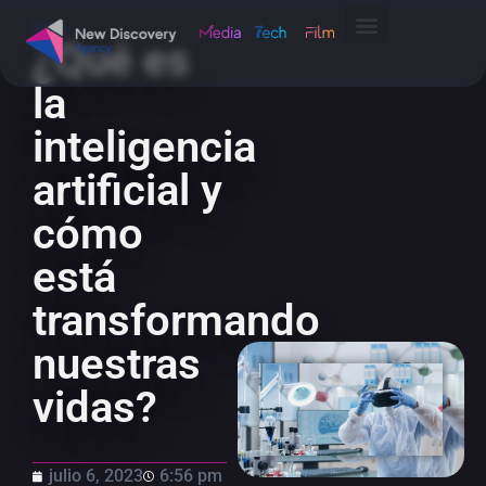
Blog
¿Qué es
la
inteligencia
artificial y
cómo
está
transformando
nuestras
vidas?
julio 6, 2023
6:56 pm