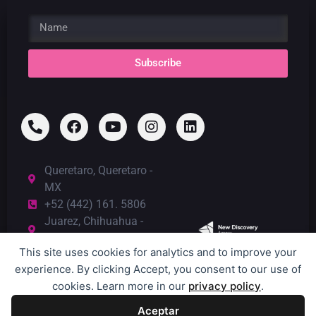
Subscribe
Queretaro, Queretaro -
MX
+52 (442) 161. 5806
Juarez, Chihuahua -
MX
This site uses cookies for analytics and to improve your
+52 (656) 821.9453
experience. By clicking Accept, you consent to our use of
El Paso, Texas - USA
cookies. Learn more in our
privacy policy
.
+1 (915) 996.8899
Aceptar