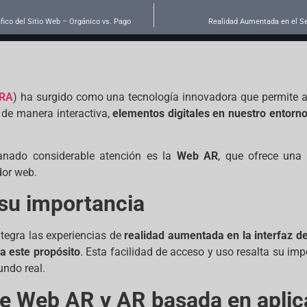
áfico del Sitio Web – Orgánico vs. Pago
Realidad Aumentada en el Se
RA
) ha surgido como una tecnología innovadora que permite 
, de manera interactiva,
elementos digitales en nuestro entorno 
anado considerable atención es la
Web AR
, que ofrece una
dor web.
 su importancia
tegra las experiencias de
realidad aumentada en la interfaz 
a este propósito
. Esta facilidad de acceso y uso resalta su i
undo real.
e Web AR y AR basada en aplic