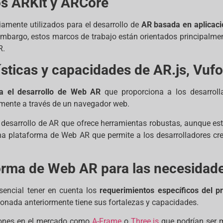
os ARKit y ARCore
amente utilizados para el desarrollo de
AR basada en aplicac
embargo, estos marcos de trabajo están orientados principalmen
R.
ísticas y capacidades de AR.js, Vufo
ara el desarrollo de Web AR
que proporciona a los desarrol
tamente a través de un navegador web.
 desarrollo de AR que ofrece herramientas robustas, aunque es
na plataforma de Web AR que permite a los desarrolladores cr
forma de Web AR para las necesidad
encial tener en cuenta los
requerimientos específicos del pro
onada anteriormente tiene sus fortalezas y capacidades.
iones en el mercado como
A-Frame
o
Three.js
que podrían ser 