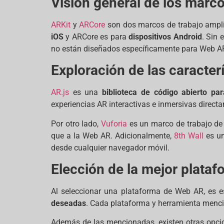
Visión general de los marc
ARKit
y
ARCore
son dos marcos de trabajo ampli
iOS
y ARCore es para
dispositivos Android
. Sin 
no están diseñados específicamente para Web A
Exploración de las caracter
AR.js
es una
biblioteca de código abierto p
experiencias AR interactivas e inmersivas direc
Por otro lado,
Vuforia
es un marco de trabajo de
que a la Web AR. Adicionalmente,
8th Wall
es u
desde cualquier navegador móvil.
Elección de la mejor plata
Al seleccionar una plataforma de Web AR, es es
deseadas
. Cada plataforma y herramienta menci
Además de las mencionadas, existen otras opc